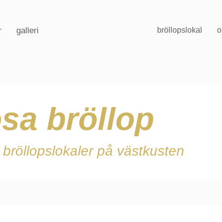
r
galleri
bröllopslokal
o
sa bröllop
 bröllopslokaler på västkusten