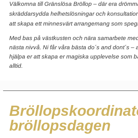
Välkomna till Gränslösa Bröllop – där era drömma
skräddarsydda helhetslösningar och konsultation f
att skapa ett minnesvärt arrangemang som spegla
Med bas på västkusten och nära samarbete med loka
nästa nivvå. Ni får våra bästa do´s and dont´s – all
hjälpa er att skapa er magiska upplevelse som 
alltid.
Bröllopskoordinat
bröllopsdagen