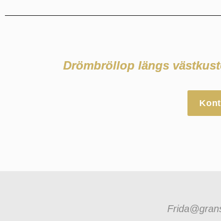
Drömb
röllop längs västkust
Kont
Frida@grans