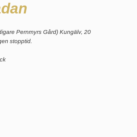
adan
tidigare Pernmyrs Gård) Kungälv, 20
gen stopptid.
yck