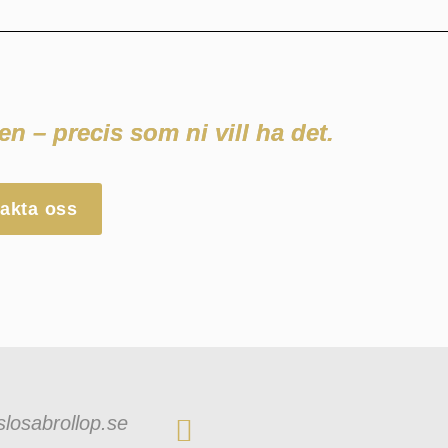
en – precis som ni vill
ha det.
akta oss
losabrollop.se