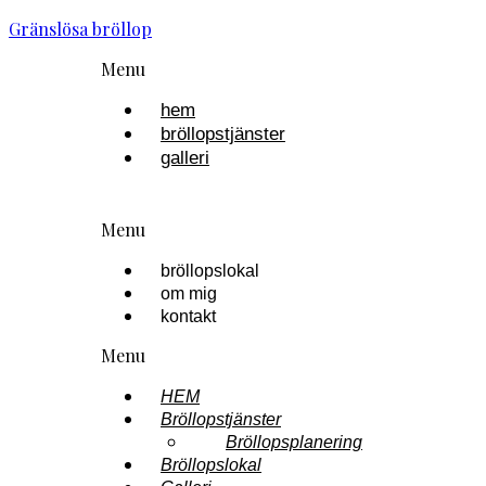
Gränslösa bröllop
Menu
hem
bröllopstjänster
galleri
Menu
bröllopslokal
om mig
kontakt
Menu
HEM
Bröllopstjänster
Bröllopsplanering
Bröllopslokal