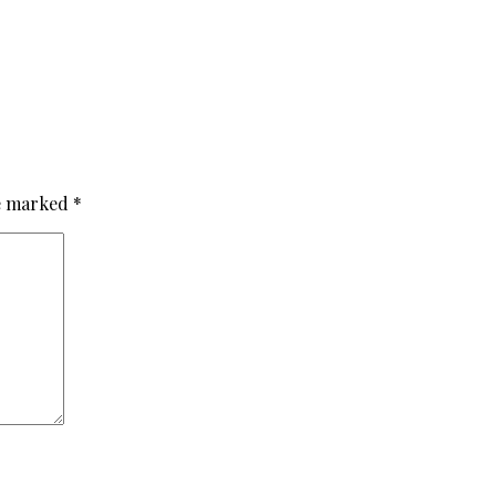
re marked
*